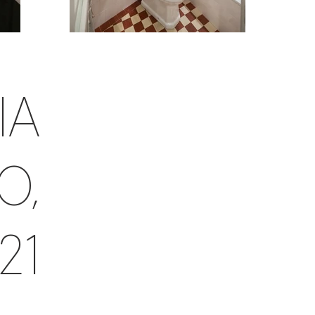
IA
O,
21