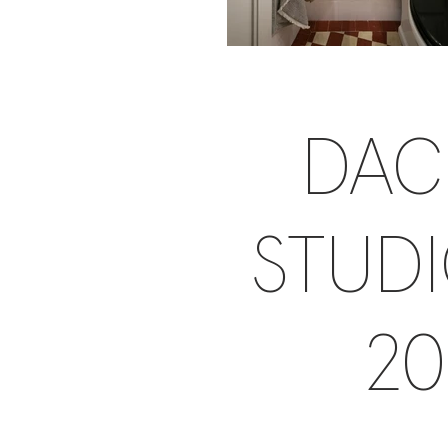
DAC
STUDI
20