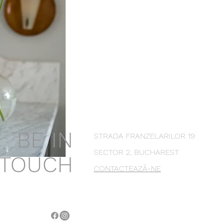
BE IN
STRADA FRANZELARILOR 19
SECTOR 2, BUCHAREST
TOUCH
CONTACTEAZĂ-NE