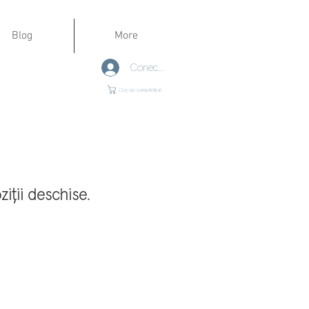
Blog
More
Conectează-te
Coș de cumpărături
oziții deschise.