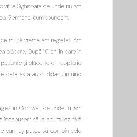
olvit la Sighișoara de unde nu am
Limba Germana, cum spuneam.
ea ce multă vreme am regretat. Am
a plăcere. După 10 ani în care în
siunile și plăcerile din copilărie
de data asta auto-didact, intuind
englez, în Cornwall, de unde m-am
eja începusem să le acumulez fără
pre cum aș putea să combin cele