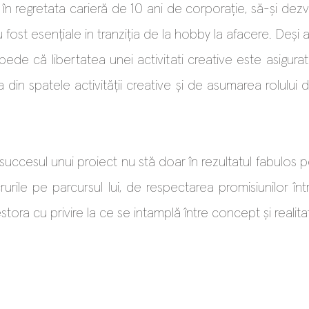
i în regretata carieră de 10 ani de corporație, să-și dezv
ost esențiale in tranziția de la hobby la afacere. Deși a
pede că libertatea unei activitati creative este asigur
 din spatele activității creative și de asumarea rolulu
uccesul unui proiect nu stă doar în rezultatul fabulos pe 
rile pe parcursul lui, de respectarea promisiunilor într-
estora cu privire la ce se intamplă între concept și realita