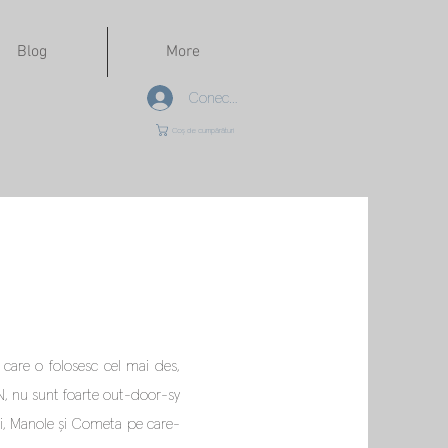
Blog
More
Conectează-te
Coș de cumpărături
 care o folosesc cel mai des,
N, nu sunt foarte out-door-sy
ici, Manole și Cometa pe care-