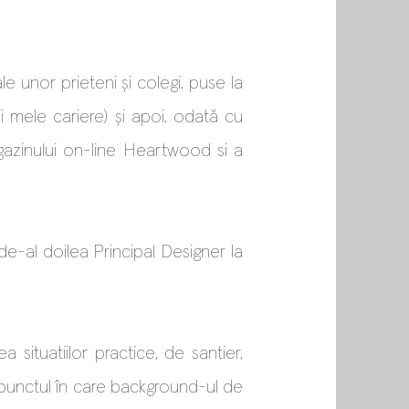
e unor prieteni și colegi, puse la
ii mele cariere) și apoi, odată cu
gazinului on-line Heartwood si a
 de-al doilea Principal Designer la
 situatiilor practice, de santier,
n punctul în care background-ul de