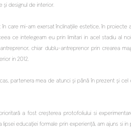
și designul de interior.
 care mi-am exersat înclinațiile estetice, în proiecte al
(ceea ce intelegeam eu prin limitari in acel stadiu al no
t antreprenor, chiar dublu-antreprenor prin crearea ma
erior in 2012.
arcas, partenera mea de atunci ș
i până în prezent și cel
ritară a fost creșterea protofoliului si experimentarea
lipsei educației formale prin experiență, am ajuns si i