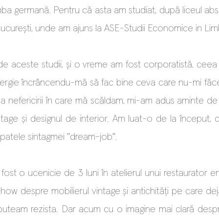
imba germană. Pentru că asta am studiat, după liceul abs
 București, unde am ajuns la ASE-Studii Economice in 
 de aceste studii, și o vreme am fost corporatistă, ce
nergie încrâncendu-mă să fac bine ceva care nu-mi făce
 nefericirii în care mă scăldam, mi-am adus aminte de pa
ntage și designul de interior. Am luat-o de la început, 
spatele sintagmei "dream-job".
fost o ucenicie de 3 luni în atelierul unui restaurator 
how despre mobilierul vintage și antichități pe care d
e puteam rezista. Dar acum cu o imagine mai clară des