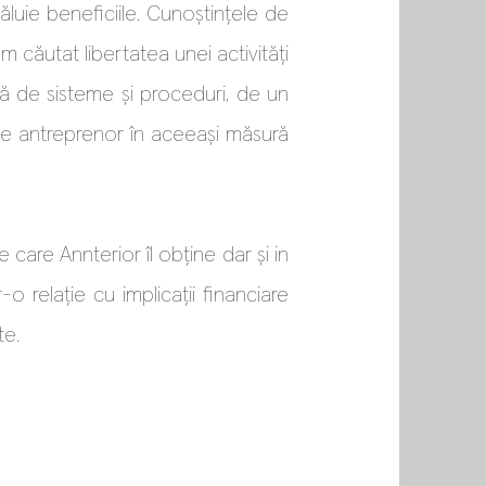
ăluie beneficiile. Cunoștințele de
m căutat libertatea unei activități
ată de sisteme și proceduri, de un
i de antreprenor în aceeași măsură
care Annterior îl obține dar și in
o relație cu implicații financiare
te.