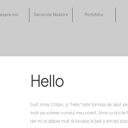
espre noi
Serviciile Noastre
Portofoliu
Hello
Sunt Anna Chițan, și "Hello" este formula de salut pe
insist pe scrierea numelui meu corect, Anna cu doi de 
dar mi-ar plăcea mult să locuiesc la țară și am doi pis