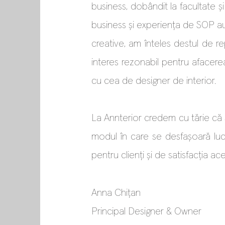
business, dobândit la facultate ș
business și experiența de SOP au f
creative, am înteles destul de re
interes rezonabil pentru afacerea
cu cea de designer de interior.
La Annterior credem cu tărie că s
modul în care se desfașoară lucru
pentru clienți și de satisfacția ac
Anna Chițan
Principal
Designer & Owner