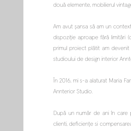
două elemente, mobilierul vintage 
A
m avut șansa să am un context în
dispoziție aproape fără limitări 
primul proiect plătit am deveni
studioului de design interior Annt
În 2016, mi s-a alaturat Maria F
Annterior Studio.
După un număr de ani în care prio
clienti, deficienț
e si compensarea 