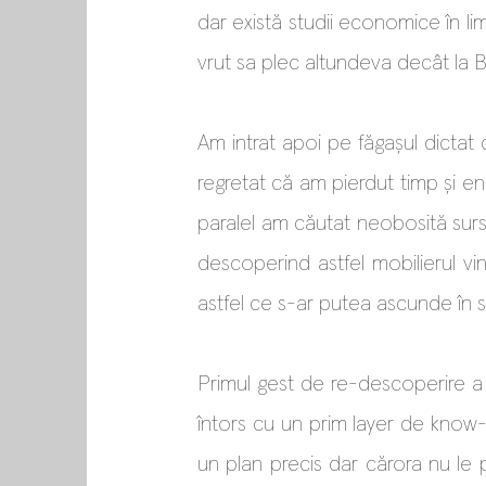
dar există studii economice în l
vrut sa plec altundeva decât la
Am intrat apoi pe făgașul dictat
regretat că am pierdut timp și e
paralel am căutat neobosită sursa
descoperind astfel mobilierul vi
astfel ce s-ar putea ascunde în 
Primul gest de re-descoperire a 
întors cu un prim layer de know-
un plan precis dar cărora nu l